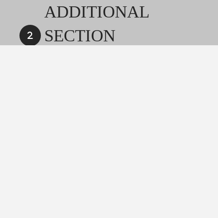
ADDITIONAL
SECTION
HEADLINE
Lorem ipsum dolor sit amet, consectetur
adipiscing elit, sed do eiusmod tempor
incididunt ut labore et dolore magna aliqua. Ut
enim ad minim veniam, quis nostrud
exercitation ullamco laboris nisi ut aliquip ex
ea commodo consequat.
1 River Rd.
About